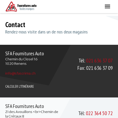
r
d
i
r
e
Contact
c
t
Rendez-nous visite dans un de nos deux magasins
a
u
c
o
n
SFA Fournitures Auto
t
Chemin du Closel 16
Tél:
021 636 37 07
e
1020
Renens
n
Fax:
021 636 37 09
u
info@sfascrima.ch
CALCULER L'ITINÉRAIRE
SFA Fournitures Auto
ZI des Avouillons <br>Chemin de
Tél:
022 364 50 72
la Crétaux 8