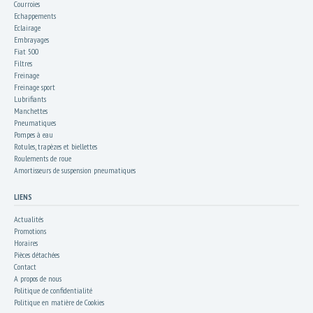
Courroies
Echappements
Eclairage
Embrayages
Fiat 500
Filtres
Freinage
Freinage sport
Lubrifiants
Manchettes
Pneumatiques
Pompes à eau
Rotules, trapèzes et biellettes
Roulements de roue
Amortisseurs de suspension pneumatiques
LIENS
Actualités
Promotions
Horaires
Pièces détachées
Contact
A propos de nous
Politique de confidentialité
Politique en matière de Cookies